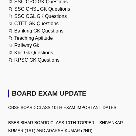
📁
SSC CPO GK Questions
📁
SSC CHSL GK Questions
📁
SSC CGL GK Questions
📁
CTET GK Questions
📁
Banking GK Questions
📁
Teaching Aptitude
📁
Railway Gk
📁
Kbc Gk Questions
📁
RPSC GK Questions
BOARD EXAM UPDATE
CBSE BOARD CLASS 10TH EXAM IMPORTANT DATES
BSEB BIHAR BOARD CLASS 10TH TOPPER – SHIVANKAR
KUMAR (1ST) AND ADARSH KUMAR (2ND)