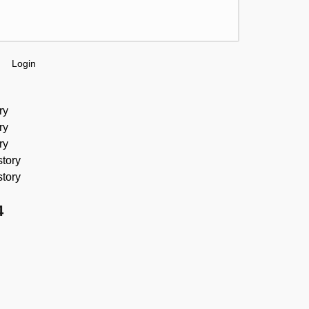
Login
ry
ry
ry
story
story
4