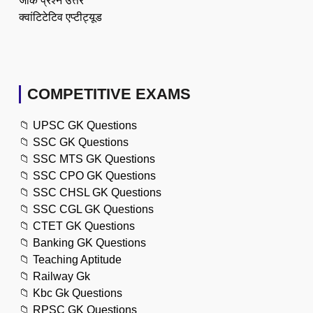
जीके प्रश्न उत्तर
क्वांटिटेटिव एप्टीट्यूड
COMPETITIVE EXAMS
📁
UPSC GK Questions
📁
SSC GK Questions
📁
SSC MTS GK Questions
📁
SSC CPO GK Questions
📁
SSC CHSL GK Questions
📁
SSC CGL GK Questions
📁
CTET GK Questions
📁
Banking GK Questions
📁
Teaching Aptitude
📁
Railway Gk
📁
Kbc Gk Questions
📁
RPSC GK Questions