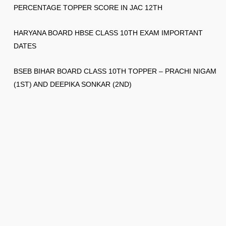
PERCENTAGE TOPPER SCORE IN JAC 12TH
HARYANA BOARD HBSE CLASS 10TH EXAM IMPORTANT
DATES
BSEB BIHAR BOARD CLASS 10TH TOPPER – PRACHI NIGAM
(1ST) AND DEEPIKA SONKAR (2ND)
© 2026
Gksection
✉️ 👉 ask2gksection@gmail.com