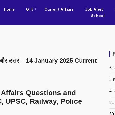
Home
G.K
Current Affairs
Job Alert
School
्न और उत्तर – 14 January 2025 Current
6 अ
5 अ
4 अ
 Affairs Questions and
, UPSC, Railway, Police
31 
30 