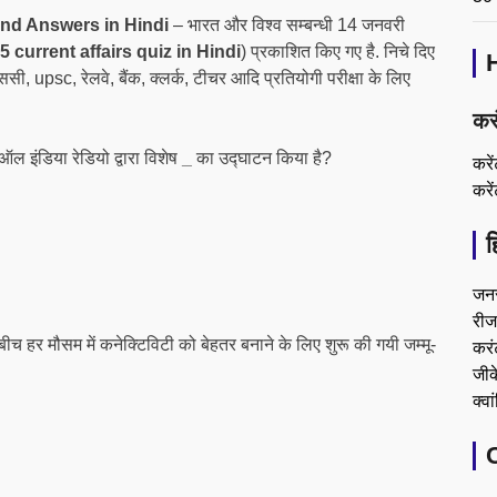
and Answers in Hindi
– भारत और विश्व सम्बन्धी 14 जनवरी
 current affairs quiz in Hindi
) प्रकाशित किए गए है. निचे दिए
ी, upsc, रेलवे, बैंक, क्लर्क, टीचर आदि प्रतियोगी परीक्षा के लिए
कर
 ऑल इंडिया रेडियो द्वारा विशेष
_
का उद्घाटन किया है?
करे
करे
ह
जन
रीजन
बीच हर मौसम में कनेक्टिविटी को बेहतर बनाने के लिए शुरू की गयी जम्मू-
करं
जीके
क्वा