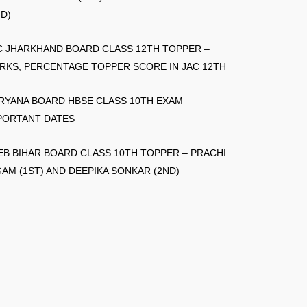
ND)
C JHARKHAND BOARD CLASS 12TH TOPPER –
RKS, PERCENTAGE TOPPER SCORE IN JAC 12TH
RYANA BOARD HBSE CLASS 10TH EXAM
PORTANT DATES
EB BIHAR BOARD CLASS 10TH TOPPER – PRACHI
GAM (1ST) AND DEEPIKA SONKAR (2ND)