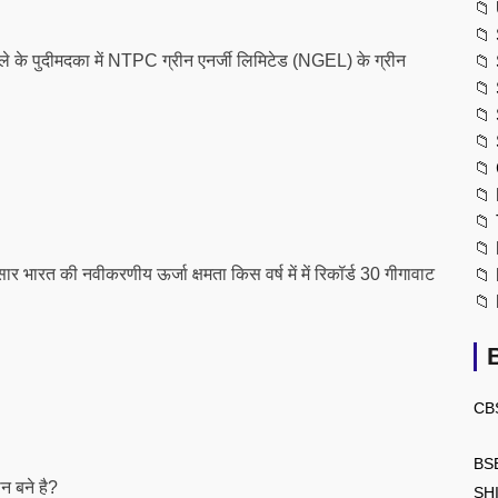
📁
📁
जिले के पुदीमदका में NTPC ग्रीन एनर्जी लिमिटेड (NGEL) के ग्रीन
📁
📁
📁
📁
📁
📁
📁
📁
भारत की नवीकरणीय ऊर्जा क्षमता किस वर्ष में में रिकॉर्ड 30 गीगावाट
📁
📁
CB
BS
न बने है?
SH