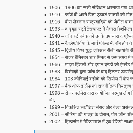
1906 – 1906 का रूसी संविधान अपनाया गया था
1910 – जॉर्ज वी अपने पिता एडवर्ड सातवीं की मौ
1916 – बीस लेबनान राष्ट्रवादियों को जेमील पाशा द्वा
1933 – द ड्यूश स्टूडेंटेंसचाफ्ट ने मैग्नस हिर्शफेल
1940 – जॉन स्टीनबेक को उनके उपन्यास द ग्रैप्स 
1941 – कैलिफोर्निया के मार्च फील्ड में, बॉब होप
1945 – द्वितीय विश्व युद्ध: एक्सिस सैली सहयोगी
1954 – रोजर बैनिस्टर चार मिनट से कम समय में म
1966 – माइरा हिंडली और इयान ब्रैडी को इंग्लैंड म
1983 – विशेषज्ञों द्वारा जांच के बाद हिटलर डायरी
1984 – 103 कोरियाई शहीदों को सियोल में पोप जॉन
1997 – बैंक ऑफ इंग्लैंड को राजनीतिक नियंत्रण से
1998 – रोजर क्लेमेंस द्वारा आयोजित प्रमुख लीग रि
थी.
1999 – विकसित स्कॉटिश संसद और वेल्श असेंबली
2001 – सीरिया की यात्रा के दौरान, पोप जॉन पॉल 
2002 – हिल्वर्सम में मेडियापार्क में एक रेडियो साक