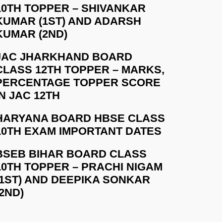
10TH TOPPER – SHIVANKAR
KUMAR (1ST) AND ADARSH
KUMAR (2ND)
JAC JHARKHAND BOARD
CLASS 12TH TOPPER – MARKS,
PERCENTAGE TOPPER SCORE
IN JAC 12TH
HARYANA BOARD HBSE CLASS
10TH EXAM IMPORTANT DATES
BSEB BIHAR BOARD CLASS
10TH TOPPER – PRACHI NIGAM
(1ST) AND DEEPIKA SONKAR
(2ND)