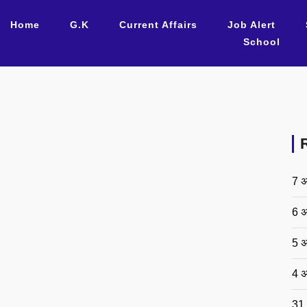
Home
G.K
Current Affairs
Job Alert
School
7 अ
6 अ
5 अ
4 अ
31 