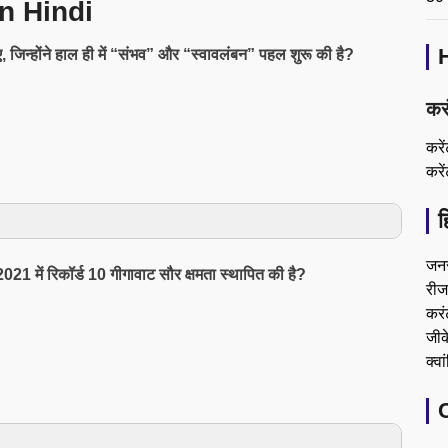
n Hindi
ाइए, जिन्होंने हाल ही में “संभव” और “स्वावलंबन” पहल शुरू की है?
कर
करे
करे
ह
जन
्ष 2021 में रिकॉर्ड 10 गीगावाट सौर क्षमता स्थापित की है?
रीजन
करं
जीके
क्वा