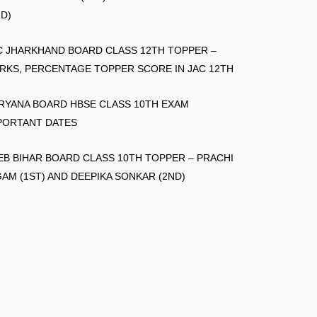
ND)
C JHARKHAND BOARD CLASS 12TH TOPPER –
RKS, PERCENTAGE TOPPER SCORE IN JAC 12TH
RYANA BOARD HBSE CLASS 10TH EXAM
PORTANT DATES
EB BIHAR BOARD CLASS 10TH TOPPER – PRACHI
GAM (1ST) AND DEEPIKA SONKAR (2ND)