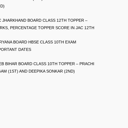
ND)
C JHARKHAND BOARD CLASS 12TH TOPPER –
RKS, PERCENTAGE TOPPER SCORE IN JAC 12TH
RYANA BOARD HBSE CLASS 10TH EXAM
PORTANT DATES
EB BIHAR BOARD CLASS 10TH TOPPER – PRACHI
GAM (1ST) AND DEEPIKA SONKAR (2ND)