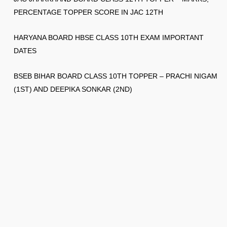
PERCENTAGE TOPPER SCORE IN JAC 12TH
HARYANA BOARD HBSE CLASS 10TH EXAM IMPORTANT
DATES
BSEB BIHAR BOARD CLASS 10TH TOPPER – PRACHI NIGAM
(1ST) AND DEEPIKA SONKAR (2ND)
© 2026
Gksection
✉️ 👉 ask2gksection@gmail.com