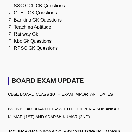
📁
SSC CGL GK Questions
📁
CTET GK Questions
📁
Banking GK Questions
📁
Teaching Aptitude
📁
Railway Gk
📁
Kbc Gk Questions
📁
RPSC GK Questions
BOARD EXAM UPDATE
CBSE BOARD CLASS 10TH EXAM IMPORTANT DATES
BSEB BIHAR BOARD CLASS 10TH TOPPER – SHIVANKAR
KUMAR (1ST) AND ADARSH KUMAR (2ND)
JAC JHARKHAND BOARD CLASS 12TH TOPPER – MARKS,