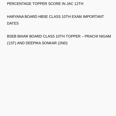
PERCENTAGE TOPPER SCORE IN JAC 12TH
HARYANA BOARD HBSE CLASS 10TH EXAM IMPORTANT
DATES
BSEB BIHAR BOARD CLASS 10TH TOPPER – PRACHI NIGAM
(1ST) AND DEEPIKA SONKAR (2ND)
© 2026
Gksection
✉️ 👉 ask2gksection@gmail.com