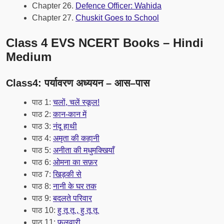
Chapter 26.
Defence Officer: Wahida
Chapter 27.
Chuskit Goes to School
Class 4 EVS NCERT Books – Hindi
Medium
Class4:
पर्यावरण
अध्ययन
–
आस
–
पास
पाठ 1:
चलों, चलें स्कूल!
पाठ 2:
कान-कान में
पाठ 3:
नंदू हाथी
पाठ 4:
अमृता की कहानी
पाठ 5:
अनीता की मधुमक्खियाँ
पाठ 6:
ओमना का सफ़र
पाठ 7:
खिड़की से
पाठ 8:
नानी के घर तक
पाठ 9:
बदलते परिवार
पाठ 10:
हु तू तू , हु तू तू
पाठ 11:
फुलवारी