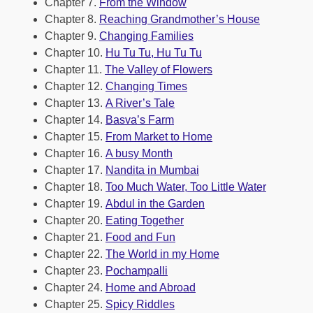
Chapter 7.
From the Window
Chapter 8.
Reaching Grandmother’s House
Chapter 9.
Changing Families
Chapter 10.
Hu Tu Tu, Hu Tu Tu
Chapter 11.
The Valley of Flowers
Chapter 12.
Changing Times
Chapter 13.
A River’s Tale
Chapter 14.
Basva’s Farm
Chapter 15.
From Market to Home
Chapter 16.
A busy Month
Chapter 17.
Nandita in Mumbai
Chapter 18.
Too Much Water, Too Little Water
Chapter 19.
Abdul in the Garden
Chapter 20.
Eating Together
Chapter 21.
Food and Fun
Chapter 22.
The World in my Home
Chapter 23.
Pochampalli
Chapter 24.
Home and Abroad
Chapter 25.
Spicy Riddles