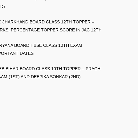
ND)
C JHARKHAND BOARD CLASS 12TH TOPPER –
RKS, PERCENTAGE TOPPER SCORE IN JAC 12TH
RYANA BOARD HBSE CLASS 10TH EXAM
PORTANT DATES
EB BIHAR BOARD CLASS 10TH TOPPER – PRACHI
GAM (1ST) AND DEEPIKA SONKAR (2ND)