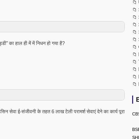
📁
📁
📁
📁
📁
📁
्डी” का हाल ही में में निधन हो गया है?
📁
📁
📁
📁
📁
📁
डिसिन सेवा ई-संजीवनी के तहत 6 लाख टेली परामर्श सेवाएं देने का कार्य पूरा
CB
BS
SH