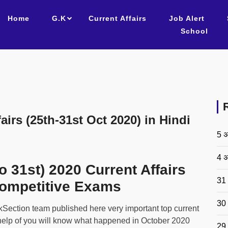
Home
G.K
Current Affairs
Job Alert
School
irs (25th-31st Oct 2020) in Hindi
5 अ
4 अ
o 31st) 2020 Current Affairs
31 
 Competitive Exams
30 
GkSection team published here very important top current
he help of you will know what happened in October 2020
29 