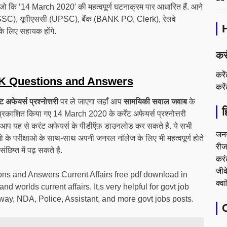
ोंगे जो कि ’14 March 2020′ की महत्वपूर्ण घटनाक्रम पार आधारित हैं. आने
(SSC), यूपीएससी (UPSC), बैंक (BANK PO, Clerk), रेलवे
 लिए सहायक होंगे.
कर
करे
K Questions and Answers
करे
अफेयर्स प्रश्नोत्तरी
पर ले जाएगा जहाँ आप
सामयिकी सवाल जवाब
के
ह
ा प्रकाशित किया गए 14 March 2020 के कर्रेंट अफेयर्स प्रश्नोत्तरी
है. आप यह से करंट अफेयर्स के पीडीऍफ़ डाउनलोड कर सकते है. ये सभी
जन
 जो के परीक्षाओ के साथ-साथ अपनी जनरल नॉलेज के लिए भी महत्वपूर्ण होते
रीजन
छिप्त में पढ़ सकते है.
करं
जीके
s and Answers Current Affairs free pdf download in
क्वा
 worlds current affairs. It,s very helpful for govt job
y, NDA, Police, Assistant, and more govt jobs posts.