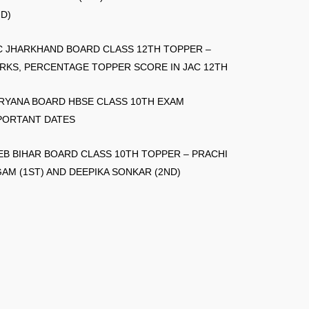
ND)
C JHARKHAND BOARD CLASS 12TH TOPPER –
RKS, PERCENTAGE TOPPER SCORE IN JAC 12TH
RYANA BOARD HBSE CLASS 10TH EXAM
PORTANT DATES
EB BIHAR BOARD CLASS 10TH TOPPER – PRACHI
GAM (1ST) AND DEEPIKA SONKAR (2ND)