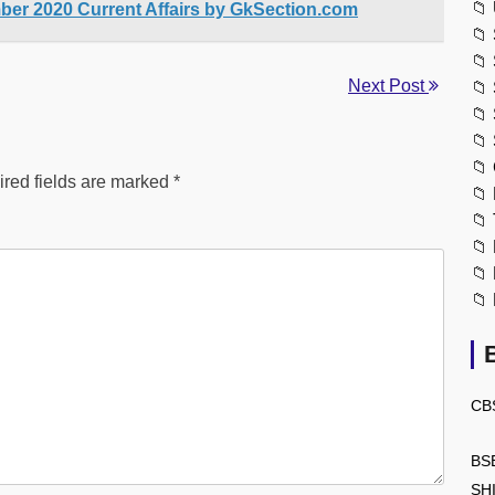
📁
er 2020 Current Affairs by GkSection.com
📁
📁
Next Post
📁
📁
📁
📁
red fields are marked
*
📁
📁
📁
📁
📁
CB
BS
SH