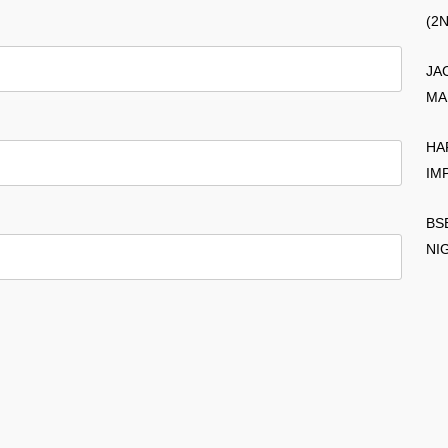
(2
JA
MA
HA
IM
BS
NI