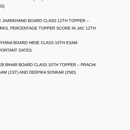
ND)
C JHARKHAND BOARD CLASS 12TH TOPPER –
RKS, PERCENTAGE TOPPER SCORE IN JAC 12TH
RYANA BOARD HBSE CLASS 10TH EXAM
PORTANT DATES
EB BIHAR BOARD CLASS 10TH TOPPER – PRACHI
GAM (1ST) AND DEEPIKA SONKAR (2ND)