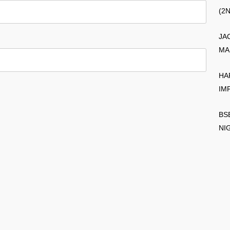
(2
JA
MA
HA
IM
BS
NI