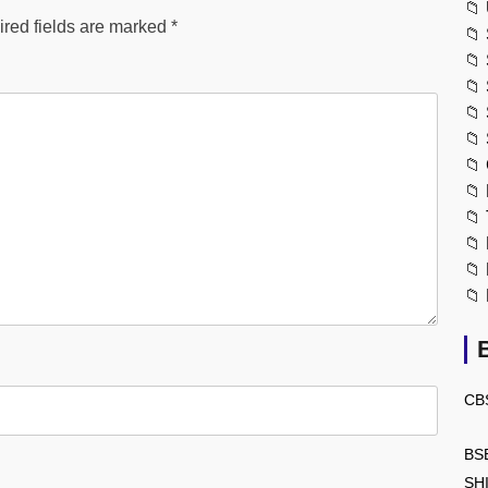
📁
red fields are marked
*
📁
📁
📁
📁
📁
📁
📁
📁
📁
📁
📁
CB
BS
SH