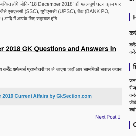
 सम्बन्धित होंगे जोकि ’18 December 2018′ की महत्वपूर्ण घटनाक्रम पार
यों जैसे एसएससी (SSC), यूपीएससी (UPSC), बैंक (BANK PO,
 आदि में आपके लिए सहायक होंगे.
कर
करे
r 2018 GK Questions and Answers in
करे
ह
रेंट अफेयर्स प्रश्नोत्तरी
पर ले जाएगा जहाँ आप
सामयिकी सवाल जवाब
जन
रीजन
करं
 2019 Current Affairs by GkSection.com
जीके
क्वा
Next Post