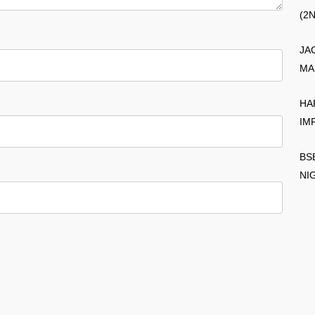
(2
JA
MA
HA
IM
BS
NI