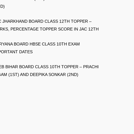
ND)
C JHARKHAND BOARD CLASS 12TH TOPPER –
RKS, PERCENTAGE TOPPER SCORE IN JAC 12TH
RYANA BOARD HBSE CLASS 10TH EXAM
PORTANT DATES
EB BIHAR BOARD CLASS 10TH TOPPER – PRACHI
GAM (1ST) AND DEEPIKA SONKAR (2ND)