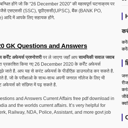
न सम्बन्धित होंगे जो कि “26 December 2020” की महत्वपूर्ण घटनाक्रम पर
ियों जैसे एसएससी (SSC), यूपीएससी(UPSC), बैंक (BANK PO,
 आदि में आपके लिए सहायक होंगे.
कर
करे
0 GK Questions and Answers
करे
ेंट अफेयर्स प्रश्नोत्तरी
पर ले जाएगा जहाँ आप
सामयिकी सवाल जवाब
ह
द्वारा प्रकाशित किया गए 26 December 2020 के कर्रेंट अफेयर्स
 पूछे जाते है. आप यह से करंट अफेयर्स के पीडीऍफ़ डाउनलोड कर सकते है.
जन
 होते है. जो के परीक्षाओ के साथ-साथ अपनी जनरल नॉलेज के लिए भी
रीजन
ट अफेयर्स को संछिप्त में पढ़ सकते है.
करं
जीके
ions and Answers Current Affairs free pdf download in
क्वा
 and the worlds current affairs. It’s very helpful for
k, Railway, NDA, Police, Assistant, and more govt job