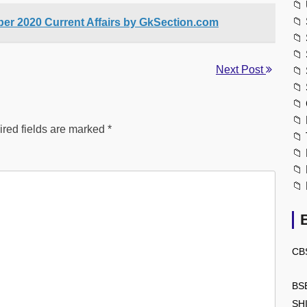
📁
📁
r 2020 Current Affairs by GkSection.com
📁
📁
Next Post
📁
📁
📁
📁
red fields are marked
*
📁
📁
📁
📁
CB
BS
SH