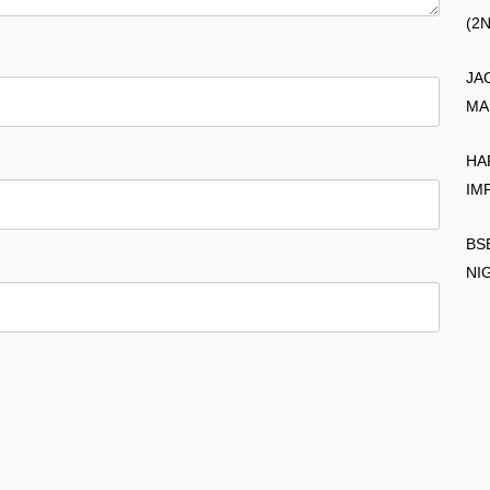
(2
JA
MA
HA
IM
BS
NI