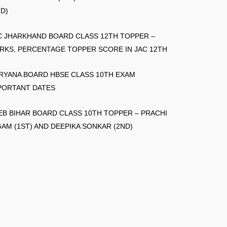
ND)
C JHARKHAND BOARD CLASS 12TH TOPPER –
RKS, PERCENTAGE TOPPER SCORE IN JAC 12TH
RYANA BOARD HBSE CLASS 10TH EXAM
PORTANT DATES
EB BIHAR BOARD CLASS 10TH TOPPER – PRACHI
GAM (1ST) AND DEEPIKA SONKAR (2ND)