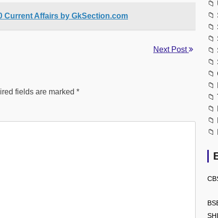
📁
📁
 Current Affairs by GkSection.com
📁
📁
Next Post
📁
📁
📁
📁
red fields are marked
*
📁
📁
📁
📁
CB
BS
SH