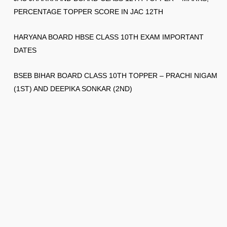
PERCENTAGE TOPPER SCORE IN JAC 12TH
HARYANA BOARD HBSE CLASS 10TH EXAM IMPORTANT
DATES
BSEB BIHAR BOARD CLASS 10TH TOPPER – PRACHI NIGAM
(1ST) AND DEEPIKA SONKAR (2ND)
© 2026
Gksection
✉️ 👉 ask2gksection@gmail.com