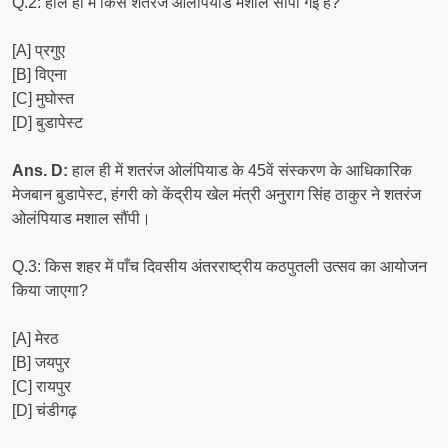
Q.2: हाल ही में किसे शतरंज ओलंपियाड मशाल सौंपी गई है?
[A] प्रगुए
[B] विएना
[C] मुघोस्त
[D] बुडापेस्ट
Ans. D:
हाल ही में शतरंज ओलंपियाड के 45वें संस्करण के आधिकारिक
मेजबान बुडापेस्ट, हंगरी को केंद्रीय खेल मंत्री अनुराग सिंह ठाकुर ने शतरंज
ओलंपियाड मशाल सौंपी।
Q.3: किस शहर में पाँच दिवसीय अंतरराष्ट्रीय कठपुतली उत्सव का आयोजन
किया जाएगा?
[A] मेरठ
[B] जयपुर
[C] रायपुर
[D] चंडीगढ़