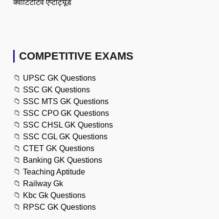
क्वांटिटेटिव एप्टीट्यूड
COMPETITIVE EXAMS
📁
UPSC GK Questions
📁
SSC GK Questions
📁
SSC MTS GK Questions
📁
SSC CPO GK Questions
📁
SSC CHSL GK Questions
📁
SSC CGL GK Questions
📁
CTET GK Questions
📁
Banking GK Questions
📁
Teaching Aptitude
📁
Railway Gk
📁
Kbc Gk Questions
📁
RPSC GK Questions