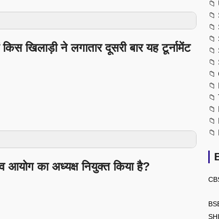
📁
📁
📁
📁
िस खिलाड़ी ने लगातार दूसरी बार यह टूर्नामेंट
📁
📁
📁
📁
📁
📁
📁
📁
्व आयोग का अध्यक्ष नियुक्त किया है?
CB
BS
SH