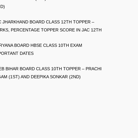
ND)
C JHARKHAND BOARD CLASS 12TH TOPPER –
RKS, PERCENTAGE TOPPER SCORE IN JAC 12TH
RYANA BOARD HBSE CLASS 10TH EXAM
PORTANT DATES
EB BIHAR BOARD CLASS 10TH TOPPER – PRACHI
GAM (1ST) AND DEEPIKA SONKAR (2ND)