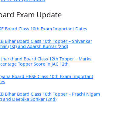
oard Exam Update
SE Board Class 10th Exam Important Dates
B Bihar Board Class 10th Topper – Shivankar
ar (1st) and Adarsh Kumar (2nd)
 Jharkhand Board Class 12th Topper – Marks,
centage Topper Score in JAC 12th
ryana Board HBSE Class 10th Exam Important
tes
B Bihar Board Class 10th Topper – Prachi Nigam
t) and Deepika Sonkar (2nd)