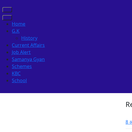
Home
G.K
History
Current Affairs
Job Alert
Samanya Gyan
Schemes
KBC
School
R
8 अ