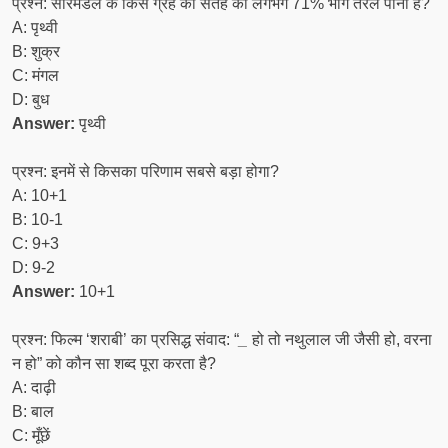
प्रश्न: सौरमंडल के किस ग्रह की सतह का लगभग 71% भाग तरल पानी है?
A: पृथ्वी
B: शुक्र
C: मंगल
D: बुध
Answer:
पृथ्वी
प्रश्न: इनमें से किसका परिणाम सबसे बड़ा होगा?
A: 10+1
B: 10-1
C: 9+3
D: 9-2
Answer:
10+1
प्रश्न: फिल्म ‘शराबी’ का प्रसिद्ध संवाद: “
_
हो तो नथुलाल जी जैसी हो, वरना
न हो” को कौन सा शब्द पूरा करता है?
A: दाढ़ी
B: बाल
C: मूँछें