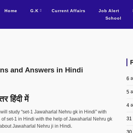
Home
G.K
Current Affairs
Job Alert
School
ns and Answers in Hindi
6 अ
5 अ
 हिंदी में
4 अ
will study “set-1 Jawaharlal Nehru gk in Hindi” with
31 
 set-1 in Hindi with the help of Jawaharlal Nehru gk
about Jawaharlal Nehru ji in Hindi.
30 