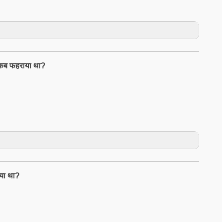
ा कब फहराया था?
िया था?