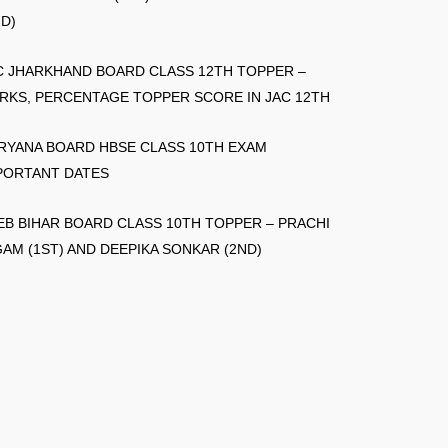
ND)
C JHARKHAND BOARD CLASS 12TH TOPPER –
RKS, PERCENTAGE TOPPER SCORE IN JAC 12TH
RYANA BOARD HBSE CLASS 10TH EXAM
PORTANT DATES
EB BIHAR BOARD CLASS 10TH TOPPER – PRACHI
GAM (1ST) AND DEEPIKA SONKAR (2ND)