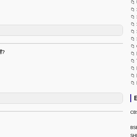
📁
📁
📁
📁
📁
📁
📁
ैं?
📁
📁
📁
📁
📁
CB
BS
SH