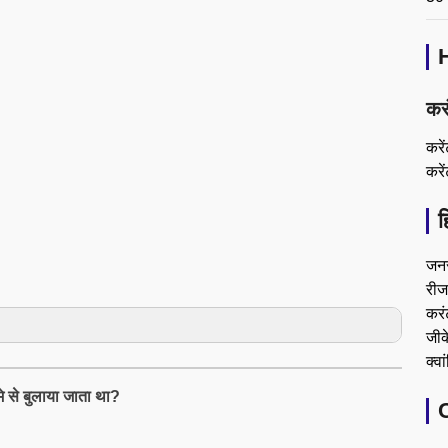
कर
करे
करे
ह
जन
रीजन
करं
जीके
क्वा
े से बुलाया जाता था?