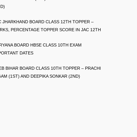
ND)
C JHARKHAND BOARD CLASS 12TH TOPPER –
RKS, PERCENTAGE TOPPER SCORE IN JAC 12TH
RYANA BOARD HBSE CLASS 10TH EXAM
PORTANT DATES
EB BIHAR BOARD CLASS 10TH TOPPER – PRACHI
GAM (1ST) AND DEEPIKA SONKAR (2ND)